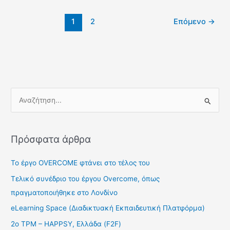
1
2
Επόμενο
→
Α
ν
α
Πρόσφατα άρθρα
ζ
ή
Το έργο ΟVERCOME φτάνει στο τέλος του
τ
Τελικό συνέδριο του έργου Overcome, όπως
η
πραγματοποιήθηκε στο Λονδίνο
σ
eLearning Space (Διαδικτυακή Εκπαιδευτική Πλατφόρμα)
η
2ο TPM – HAPPSY, Ελλάδα (F2F)
γ