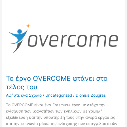
Το
έργο
ΟVERCOME
φτάνει
στο
τέλος
του
Το έργο ΟVERCOME φτάνει στο
τέλος του
Αφήστε ένα Σχόλιο
/
Uncategorized
/
Dionisis Zougras
Το ΟVERCOME είναι ένα Erasmus+ έργο με στόχο την
ενίσχυση των ικανοτήτων των ενηλίκων με χαμηλή
εξειδίκευση και την υποστήριξή τους στην αγορά εργασίας
και την κοινωνία μέσω της ενίσχυσης των επαγγελματικών