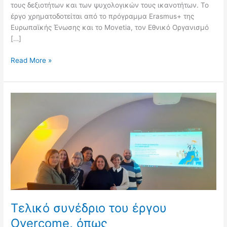
τους δεξιοτήτων και των ψυχολογικών τους ικανοτήτων. Το
έργο χρηματοδοτείται από το πρόγραμμα Erasmus+ της
Ευρωπαϊκής Ένωσης και το Movetia, τον Εθνικό Οργανισμό
[…]
Read More »
Τελικό
συνέδριο
του
έργου
Overcome,
όπως
πραγματοποιήθηκε
στο
Λονδίνο
Τελικό συνέδριο του έργου
Overcome, όπως