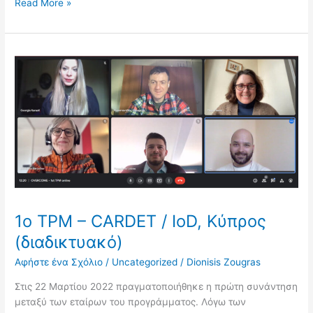
Read More »
1ο
TPM
–
CARDET
/
IoD,
Κύπρος
(διαδικτυακό)
1ο TPM – CARDET / IoD, Κύπρος
(διαδικτυακό)
Αφήστε ένα Σχόλιο
/
Uncategorized
/
Dionisis Zougras
Στις 22 Μαρτίου 2022 πραγματοποιήθηκε η πρώτη συνάντηση
μεταξύ των εταίρων του προγράμματος. Λόγω των