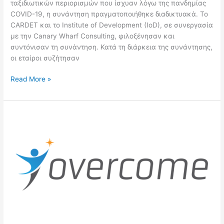
ταξιδιωτικών περιορισμών που ίσχυαν λόγω της πανδημίας
COVID-19, η συνάντηση πραγματοποιήθηκε διαδικτυακά. Το
CARDET και το Institute of Development (IoD), σε συνεργασία
με την Canary Wharf Consulting, φιλοξένησαν και
συντόνισαν τη συνάντηση. Κατά τη διάρκεια της συνάντησης,
οι εταίροι συζήτησαν
Read More »
Εκπαιδευτικό
σεμινάριο
για
ενήλικες
με
χαμηλή
επαγγελματική
ειδίκευση
σχετικά
με