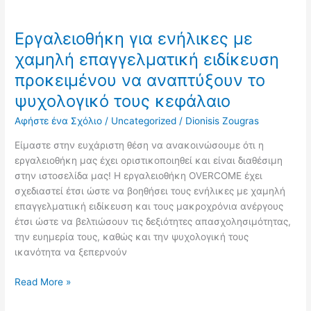
αναπτύξουν
το
Εργαλειοθήκη για ενήλικες με
ψυχολογικό
χαμηλή επαγγελματική ειδίκευση
τους
κεφάλαιο
προκειμένου να αναπτύξουν το
ψυχολογικό τους κεφάλαιο
Αφήστε ένα Σχόλιο
/
Uncategorized
/
Dionisis Zougras
Είμαστε στην ευχάριστη θέση να ανακοινώσουμε ότι η
εργαλειοθήκη μας έχει οριστικοποιηθεί και είναι διαθέσιμη
στην ιστοσελίδα μας! Η εργαλειοθήκη OVERCOME έχει
σχεδιαστεί έτσι ώστε να βοηθήσει τους ενήλικες με χαμηλή
επαγγελματιική ειδίκευση και τους μακροχρόνια ανέργους
έτσι ώστε να βελτιώσουν τις δεξιότητες απασχολησιμότητας,
την ευημερία τους, καθώς και την ψυχολογική τους
ικανότητα να ξεπερνούν
Read More »