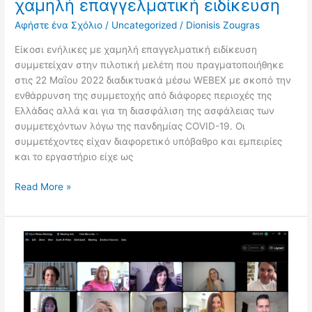
χαμηλή επαγγελματική ειδίκευση
Αφήστε ένα Σχόλιο
/
Uncategorized
/
Dionisis Zougras
Είκοσι ενήλικες με χαμηλή επαγγελματική ειδίκευση
συμμετείχαν στην πιλοτική μελέτη που πραγματοποιήθηκε
στις 22 Μαΐου 2022 διαδικτυακά μέσω WEBEX με σκοπό την
ενθάρρυνση της συμμετοχής από διάφορες περιοχές της
Ελλάδας αλλά και για τη διασφάλιση της ασφάλειας των
συμμετεχόντων λόγω της πανδημίας COVID-19. Οι
συμμετέχοντες είχαν διαφορετικό υπόβαθρο και εμπειρίες
και το εργαστήριο είχε ως
Read More »
Πιλοτική
μελέτη
για
συμβούλους
σταδιοδρομίας/