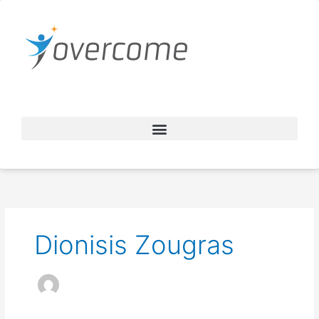
Μετάβαση
στο
περιεχόμενο
Dionisis Zougras