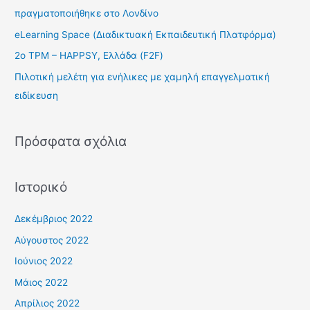
η
πραγματοποιήθηκε στο Λονδίνο
σ
eLearning Space (Διαδικτυακή Εκπαιδευτική Πλατφόρμα)
η
2ο TPM – HAPPSY, Ελλάδα (F2F)
γ
Πιλοτική μελέτη για ενήλικες με χαμηλή επαγγελματική
ι
ειδίκευση
α
:
Πρόσφατα σχόλια
Ιστορικό
Δεκέμβριος 2022
Αύγουστος 2022
Ιούνιος 2022
Μάιος 2022
Απρίλιος 2022