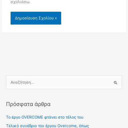
σχολιάσω.
Α
ν
α
Πρόσφατα άρθρα
ζ
ή
Το έργο ΟVERCOME φτάνει στο τέλος του
τ
Τελικό συνέδριο του έργου Overcome, όπως